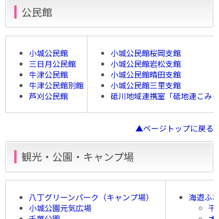
公民館
小城公民館
小城公民館桜岡支館
三日月公民館
小城公民館岩松支館
牛津公民館
小城公民館晴田支館
牛津公民館別館
小城公民館三里支館
芦刈公民館
砥川地域連携室「砥地連こみ
▲ページトップに戻る
観光・公園・キャンプ場
八丁グリーンパーク（キャンプ場）
海遊ふ
小城公園元気広場
干
千葉公園
オ