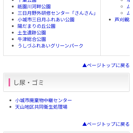
祇園川河畔公園
ム
三日月野外研修センター「さんさん」
ム
小城市三日月ふれあい公園
芦刈親
陽だまりの丘公園
土生遺跡公園
牛津総合公園
うしづふれあいグリーンパーク
▲ページトップに戻る
し尿・ゴミ
小城市廃棄物中継センター
天山地区共同衛生処理場
▲ページトップに戻る