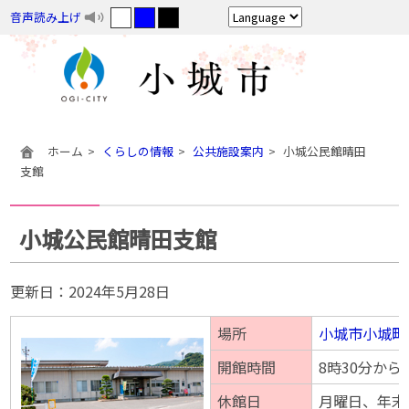
音声読み上げ
ホーム
くらしの情報
公共施設案内
小城公民館晴田
支館
小城公民館晴田支館
更新日：
2024年5月28日
場所
小城市小城町晴
開館時間
8時30分から
休館日
月曜日、年末