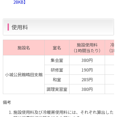
28KB】
使用料
施設使用料
冷
施設名
室名
（1時間当たり）
（1
集会室
380円
研修室
190円
小城公民館晴田支館
和室
285円
調理実習室
380円
備考
施設使用料及び冷暖房使用料には、それぞれ算出した