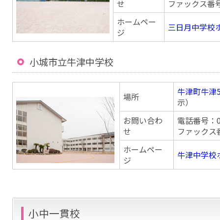
せ
ファックス番号：0
ホームペー
三日月中学校
ジ
小城市立牛津中学校
牛津町牛津5
場所
示）
お問い合わ
電話番号：095
せ
ファックス番号
ホームペー
牛津中学校
ジ
小中一貫校