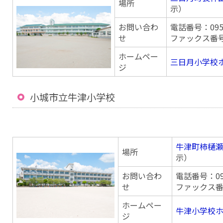
場所
示）
お問い合わ
電話番号：0952
せ
ファックス番号：0
ホームペー
三日月小学校
ジ
小城市立牛津小学校
牛津町柿樋瀬
場所
示）
お問い合わ
電話番号：095
せ
ファックス番号：
ホームペー
牛津小学校
ジ