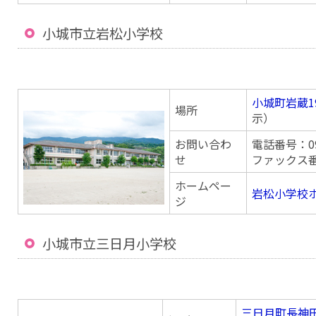
小城市立岩松小学校
小城町岩蔵1
場所
示）
お問い合わ
電話番号：095
せ
ファックス番号
ホームペー
岩松小学校
ジ
小城市立三日月小学校
三日月町長神田