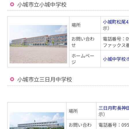
小城市立小城中学校
小城町松尾4
場所
示）
お問い合わ
電話番号：095
せ
ファックス番号
ホームペー
小城中学校
ジ
小城市立三日月中学校
三日月町長神田
場所
示）
お問い合わ
電話番号：0952