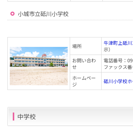
小城市立砥川小学校
牛津町上砥川1
場所
示）
お問い合わ
電話番号：0952
せ
ファックス番号：
ホームペー
砥川小学校ホ
ジ
中学校