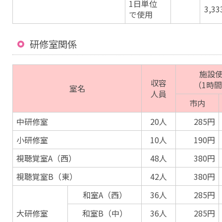
1日単位
3,3
で使用
研修室関係
施設
収容
（1時
室名
人員
市内
中研修室
20人
285円
小研修室
10人
190円
視聴覚室A（西）
48人
380円
視聴覚室B（東）
42人
380円
和室A（西）
36人
285円
大研修室
和室B（中）
36人
285円