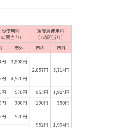
施設使用料
冷暖房使用料
1時間当り）
（1時間当り）
内
市外
市内
市外
04円
3,808円
2,857円
5,714円
85円
4,570円
5円
570円
952円
1,904円
0円
380円
190円
380円
5円
570円
952円
1,904円