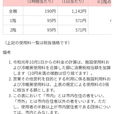
（1時間当たり）
（1日当たり）
※1階の
全館
190円
1,142円
1階
95円
571円
4
2階
95円
571円
（上記の使用料一覧は税抜価格です）
備考
令和元年10月1日からの料金の計算は、施設使用料お
よび冷暖房使用料を合算した額に消費税相当額を加算
します（10円未満の端数は切り捨てます）。
営業その他営利を目的とする利用に係る施設利用料お
よび冷暖房使用料は、上表の規定による使用料の3倍
に相当する額とします。
この表において「市内」とは市内在住の者をいい、
「市外」とは市内在住者以外の者をいいます。ただ
し、使用者の半数以上が市内居住者である団体につい
ては、市内とみなします。