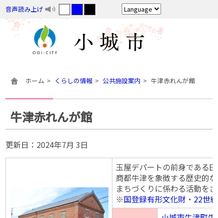
音声読み上げ
ホーム
くらしの情報
公共施設案内
牛津赤れんが館
牛津赤れんが館
更新日：
2024年7月 3日
玉屋デパートの前身である田
商都牛津を象徴する歴史的な
まちづくりに係わる活動をさ
※
国登録有形文化財
・
22世
小城市牛津町牛津