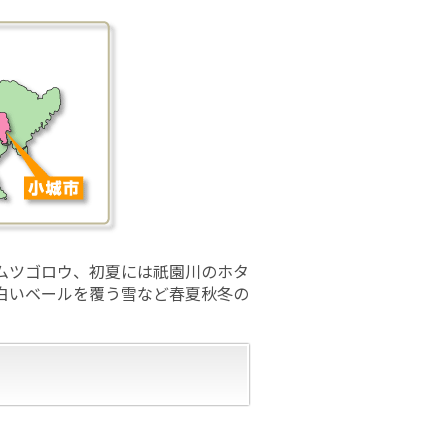
ムツゴロウ、初夏には祇園川のホタ
白いベールを覆う雪など春夏秋冬の