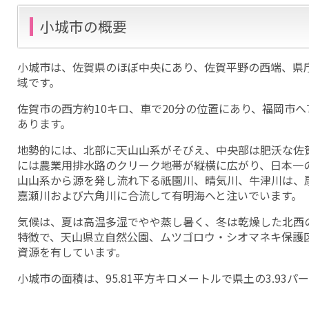
小城市の概要
小城市は、佐賀県のほぼ中央にあり、佐賀平野の西端、県
域です。
佐賀市の西方約10キロ、車で20分の位置にあり、福岡市へ
あります。
地勢的には、北部に天山山系がそびえ、中央部は肥沃な佐
には農業用排水路のクリーク地帯が縦横に広がり、日本一の
山山系から源を発し流れ下る祇園川、晴気川、牛津川は、
嘉瀬川および六角川に合流して有明海へと注いでいます。
気候は、夏は高温多湿でやや蒸し暑く、冬は乾燥した北西
特徴で、天山県立自然公園、ムツゴロウ・シオマネキ保護
資源を有しています。
小城市の面積は、95.81平方キロメートルで県土の3.93