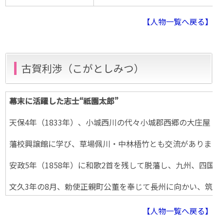
【人物一覧へ戻る】
古賀利渉（こがとしみつ）
幕末に活躍した志士“祇園太郎”
天保4年（1833年）、小城西川の代々小城郡西郷の大庄
藩校興譲館に学び、草場佩川・中林梧竹とも交流がありま
安政5年（1858年）に和歌2首を残して脱藩し、九州、
文久3年の8月、勅使正親町公董を奉じて長州に向かい、筑
【人物一覧へ戻る】