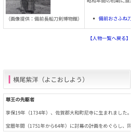
昭和年間の初期に直系
備前おさふね刀
（画像提供：備前長船刀剣博物館）
【人物一覧へ戻る】
横尾紫洋（よこおしよう）
尊王の先駆者
享保19年（1734年）、佐賀郡大和町尼寺に生まれまし
宝暦年間（1751年から64年）に討幕の計画をめぐらし