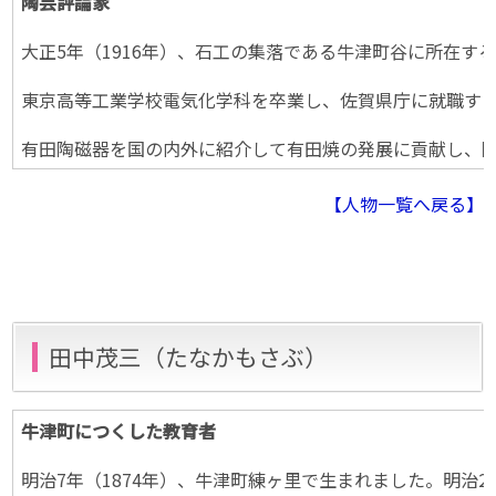
陶芸評論家
大正5年（1916年）、石工の集落である牛津町谷に所在す
東京高等工業学校電気化学科を卒業し、佐賀県庁に就職す
有田陶磁器を国の内外に紹介して有田焼の発展に貢献し、陶芸
【人物一覧へ戻る】
田中茂三（たなかもさぶ）
牛津町につくした教育者
明治7年（1874年）、牛津町練ヶ里で生まれました。明治2