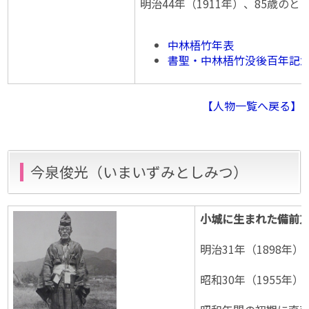
明治44年（1911年）、85歳
中林梧竹年表
書聖・中林梧竹没後百年記
【人物一覧へ戻る】
今泉俊光（いまいずみとしみつ）
小城に生まれた備前
明治31年（1898
昭和30年（1955