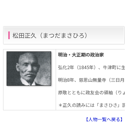
松田正久（まつだまさひろ）
明治・大正期の政治家
弘化2年（1845年）、牛津町に
明治8年、慈恩山無量寺（三日月町
原敬とともに政友会の領袖（りょう
＊正久の読みには「まさひさ」説
【人物一覧へ戻る】