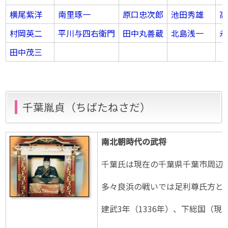
横尾紫洋
南里琢一
原口忠次郎
池田秀雄
高
村岡英二
平川与四右衛門
田中丸善蔵
北島浅一
永
田中茂三
千葉胤貞（ちばたねさだ）
南北朝時代の武将
千葉氏は現在の千葉県千葉市周辺
多々良浜の戦いでは足利尊氏方と
建武3年（1336年）、下総国（