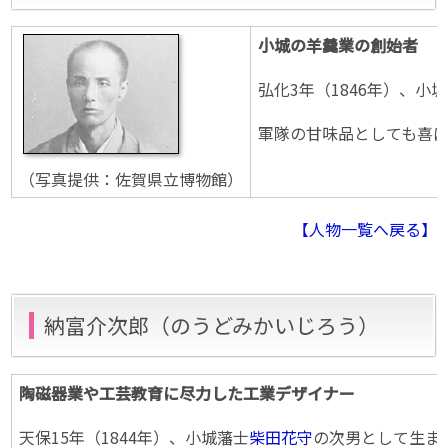
小城の羊羹業の創始者
弘化3年（1846年）、
軍隊の甘味品としても喜ば
（写真提供：佐賀県立博物館）
【人物一覧へ戻る】
納富介次郎（のうどみかいじろう）
陶磁器業や工芸教育に尽力した工業デザイナー
天保15年（1844年）、小城藩士
柴田花守
の次男として生ま