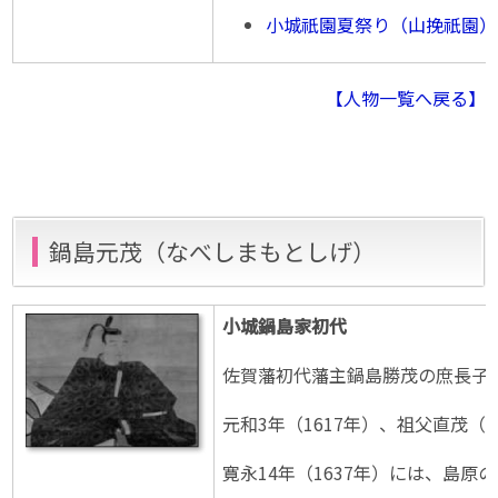
小城祇園夏祭り（山挽祇園）
【人物一覧へ戻る】
鍋島元茂（なべしまもとしげ）
小城鍋島家初代
佐賀藩初代藩主鍋島勝茂の庶長子と
元和3年（1617年）、祖父直
寛永14年（1637年）には、島