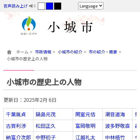
音声読み上げ
ホーム
市政情報
小城市の紹介
市の紹介・概要
小城市の歴史上の人物
小城市の歴史上の人物
更新日：
2025年2月 6日
千葉胤貞
鍋島元茂
閑室元佶
潮音道海
柴
古賀利渉
松田正久
富岡敬明
波多野敬直
森
納富介次郎
中野初子
江越礼太
中林梧竹
今