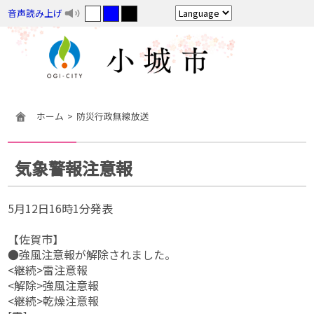
音声読み上げ
ホーム
防災行政無線放送
気象警報注意報
5月12日16時1分発表
【佐賀市】
●強風注意報が解除されました。
<継続>雷注意報
<解除>強風注意報
<継続>乾燥注意報