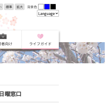
小
標準
拡大
背景色
業者向け
ライフガイド
日曜窓口