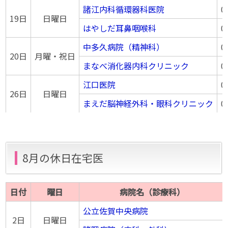
諸江内科循環器科医院
0
19日
日曜日
はやしだ耳鼻咽喉科
0
中多久病院（精神科）
0
20日
月曜・祝日
まなべ消化器内科クリニック
0
江口医院
0
26日
日曜日
まえだ脳神経外科・眼科クリニック
0
8月の休日在宅医
日付
曜日
病院名（診療科）
公立佐賀中央病院
2日
日曜日