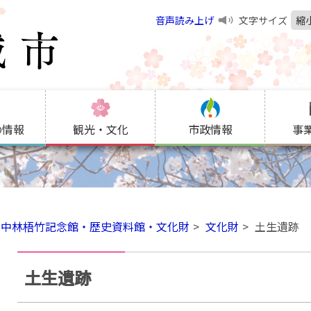
音声読み上げ
文字サイズ
縮
の情報
観光・文化
市政情報
事
中林梧竹記念館・歴史資料館・文化財
文化財
土生遺跡
土生遺跡