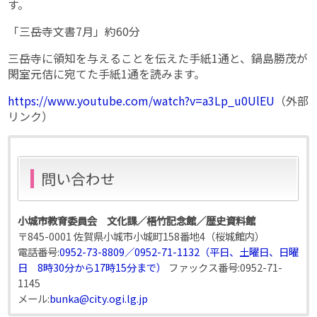
す。
「三岳寺文書7月」約60分
三岳寺に領知を与えることを伝えた手紙1通と、鍋島勝茂が
閑室元佶に宛てた手紙1通を読みます。
https://www.youtube.com/watch?v=a3Lp_u0UlEU
（外部
リンク）
問い合わせ
小城市教育委員会 文化課／梧竹記念館／歴史資料館
〒845-0001 佐賀県小城市小城町158番地4（桜城館内）
電話番号:
0952-73-8809／0952-71-1132（平日、土曜日、日曜
日 8時30分から17時15分まで）
ファックス番号:
0952-71-
1145
メール:
bunka@city.ogi.lg.jp