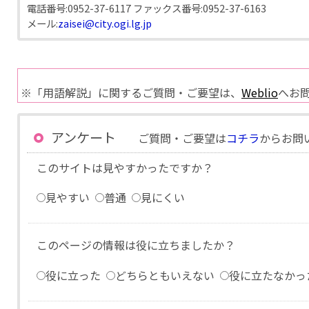
電話番号:
0952-37-6117
ファックス番号:
0952-37-6163
メール:
zaisei@city.ogi.lg.jp
※「用語解説」に関するご質問・ご要望は、
Weblio
へお
アンケート
ご質問・ご要望は
コチラ
からお問
このサイトは見やすかったですか？
見やすい
普通
見にくい
このページの情報は役に立ちましたか？
役に立った
どちらともいえない
役に立たなかっ