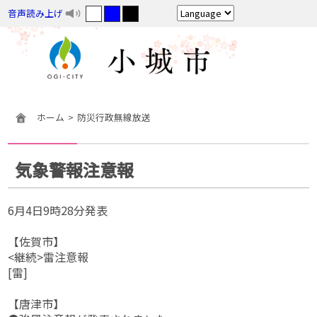
音声読み上げ
ホーム
防災行政無線放送
気象警報注意報
6月4日9時28分発表
【佐賀市】
<継続>雷注意報
[雷]
【唐津市】