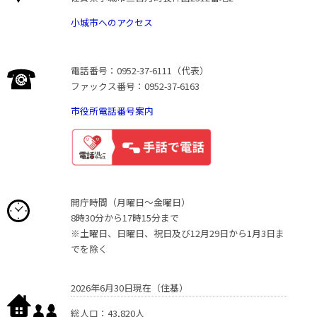
小城市へのアクセス
電話番号：0952-37-6111（代表）
ファックス番号：0952-37-6163
市役所電話番号案内
開庁時間（月曜日〜金曜日）
8時30分から17時15分まで
※土曜日、日曜日、祝日及び12月29日から1月3日ま
でを除く
2026年6月30日現在（住基）
総人口：43,820人