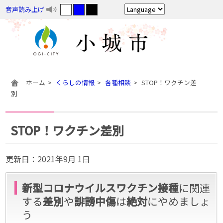
音声読み上げ
ホーム
くらしの情報
各種相談
STOP！ワクチン差
別
STOP！ワクチン差別
更新日：
2021年9月 1日
新型コロナウイルスワクチン接種
に関連
する
差別
や
誹謗中傷
は
絶対
にやめましょ
う