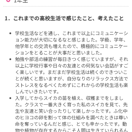
1年生
1．これまでの高校生活で感じたこと、考えたこと
学校生活などを通し、これまで以上にコミュニケーシ
ョン能力が大切になるなと感じました。学級、学年、
他学年との交流も増えたので、積極的にコミュニケー
ションをとることが大事だと思いました。
勉強や部活の練習が毎日きつく感じていますが、それ
以上に学校行事や日々の友達との何気ない会話がすご
く楽しいです。まだまだ学校生活は続くのできついこ
とが続くと思いますが、自分なりのリラックス方法で
ストレスをなるべくためずにこれからの学校生活も楽
しんでいきたいです。
入学してからスイカの苗を植え、収穫までをしまし
た。クラスで一番大きく育った私のスイカを見て、先
生や友達と笑い合ったりして楽しかったです。ふ化中
のヒヨコの卵を割って体の仕組みを調べたときは尊い
命を奪っているんだと感じ、とても辛かったです。動
物や植物が存在するからこそ人間は生きていられるん