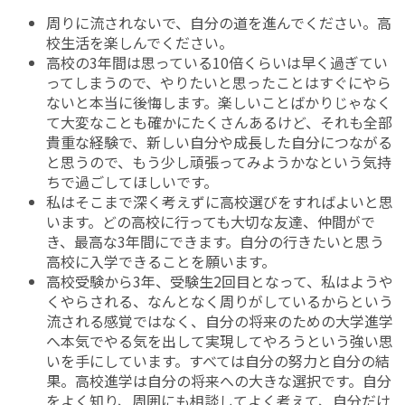
周りに流されないで、自分の道を進んでください。高
校生活を楽しんでください。
高校の3年間は思っている10倍くらいは早く過ぎてい
ってしまうので、やりたいと思ったことはすぐにやら
ないと本当に後悔します。楽しいことばかりじゃなく
て大変なことも確かにたくさんあるけど、それも全部
貴重な経験で、新しい自分や成長した自分につながる
と思うので、もう少し頑張ってみようかなという気持
ちで過ごしてほしいです。
私はそこまで深く考えずに高校選びをすればよいと思
います。どの高校に行っても大切な友達、仲間がで
き、最高な3年間にできます。自分の行きたいと思う
高校に入学できることを願います。
高校受験から3年、受験生2回目となって、私はようや
くやらされる、なんとなく周りがしているからという
流される感覚ではなく、自分の将来のための大学進学
へ本気でやる気を出して実現してやろうという強い思
いを手にしています。すべては自分の努力と自分の結
果。高校進学は自分の将来への大きな選択です。自分
をよく知り、周囲にも相談してよく考えて、自分だけ