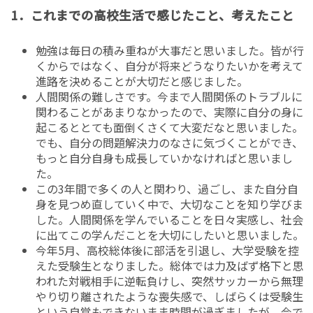
1．これまでの高校生活で感じたこと、考えたこと
勉強は毎日の積み重ねが大事だと思いました。皆が行
くからではなく、自分が将来どうなりたいかを考えて
進路を決めることが大切だと感じました。
人間関係の難しさです。今まで人間関係のトラブルに
関わることがあまりなかったので、実際に自分の身に
起こるととても面倒くさくて大変だなと思いました。
でも、自分の問題解決力のなさに気づくことができ、
もっと自分自身も成長していかなければと思いまし
た。
この3年間で多くの人と関わり、過ごし、また自分自
身を見つめ直していく中で、大切なことを知り学びま
した。人間関係を学んでいることを日々実感し、社会
に出てこの学んだことを大切にしたいと思いました。
今年5月、高校総体後に部活を引退し、大学受験を控
えた受験生となりました。総体では力及ばず格下と思
われた対戦相手に逆転負けし、突然サッカーから無理
やり切り離されたような喪失感で、しばらくは受験生
という自覚もできないまま時間が過ぎましたが、今で