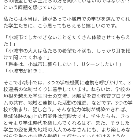
ちの眼差しも学生たちの方を向いていないのではないか？
という課題を感じています。
私たちは本当は、縁があって小城市での学びを選んでくれ
た学生たちに、こう思ってもらえると嬉しいのです。
「小城市でしかできないことをたくさん体験させてもらえ
た！」
「小城市の大人は私たちの希望も不満も、しっかり耳を傾
けて聞いてくれる！」
「将来は、小城市に暮らしたい！、Uターンしたい！」
「小城市が好き！」
そこで小城市では、3つの学校機関に連携を呼びかけて、3
校連携の体制づくりに着手しています。ねらいは、学校の
垣根を越えた学生同士の交流、地域愛を育む教育プログラ
ムの共有、地域と連携した活動の推進、などです。3つの学
校が集まり、話し合う。そんな協力体制が構築できれば、
地域体験の向上の可能性は無限大です。学生たちも、きっ
と今より学生時代を楽しんでくれるはず。また、そうした
学生の姿を見た地域の大人のみなさんにも、より楽しみな
がら学生への支援を継続して行なっていただけるような、