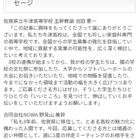
セージ
佐賀県立牛津高等学校 主幹教諭 池田 憲一
「この記事に興味をもってくださって誠にありがとうご
ざいます。私たち牛津高校は、全国でも珍しい家庭科専門
の高等学校です。全国からの学生募集の強化を目指してい
く中で、地域に貢献する実業の可能性を、広く深く検討し
たいと考えております。
3校の連携が始まってから、我が校の学生たちは、隣の学
校の文化祭に参加したり、大学からソフトバレーボールの
大会にお招きいただいたり、地域での物販を促進したり、
今までになかった領域まで活動の幅を大きく広げつつあり
ます。ご応募くださる方にはぜひ、そうした学生たちひと
りひとりの『いいところ』を見つけて、伸ばしていくお手
伝いをしていただけますようお願いします」
合同会社NOWA 野見山 美鈴
「私も3年前、佐賀県に移住して、とある高校の魅力化に
携わった人間です。今回、応募してくださる方とは境遇の
近い仲間として、週に1度の伴走ミーティングのお相手をさ