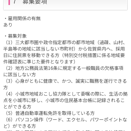
7 募集要項
・雇用関係の有無
あり
・募集対象
（1）三大都市圏や政令指定都市の都市地域（過疎、山村、
半島等の地域に該当しない市町村）から佐賀県内へ、採用
日に住民票を移動できる方（特別交付税措置に係る地域要
件確認表に準じた要件となります）
（2）地方公務員法第16条に規定する一般職員の欠格事項
に該当しない方
（3）心身がともに健康で、かつ、誠実に職務を遂行できる
方
（4）小城市地域おこし協力隊として委嘱の際に、生活の拠
点を小城市に移し、小城市の住民基本台帳に記録されるこ
とができる方
（5）普通自動車運転免許を取得している方
（6）パソコン操作（ワード、エクセル、パワーポイントな
ど）ができる方