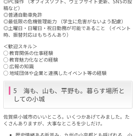
◎PC操作 （オフィスソフト、ウェブサイト更新、SNSの投
稿など）
◎普通自動車免許
◎最低限の危機管理能力 （学生に危害がないよう配慮）
◎土曜日・日曜日・祝日勤務が可能であること （イベント
時、振替対応はもちろんあり）
＜歓迎スキル＞
◯ 教育関係の仕事経験
◯ 教育魅力化などの経験
◯ 広報の知識
◯ 地域団体や企業と連携したイベント等の経験
5 海も、山も、平野も。暮らす場所と
しての小城
佐賀県小城市のいいところ。いくつかあげてみました。た
くさんありますが、大事なところを少しだけ。
歴史情緒ある街並み。九州の小京都とも呼ばれる、小