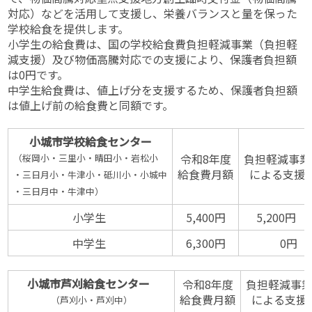
対応）などを活用して支援し、栄養バランスと量を保った
学校給食を提供します。
小学生の給食費は、国の学校給食費負担軽減事業（負担軽
減支援）及び物価高騰対応での支援により、保護者負担額
は0円です。
中学生給食費は、値上げ分を支援するため、保護者負担額
は値上げ前の給食費と同額です。
小城市学校給食センター
令和8年度
負担軽減事業
（桜岡小・三里小・晴田小・岩松小
給食費月額
による支援
・
三
日
月
小
・
牛津小・砥川小・小城中
・三日月中・牛津中）
小学生
5,400円
5,200円
中学生
6,300円
0円
小城市芦刈給食センター
令和8年度
負担軽減事
給食費月額
による支援
（芦刈小・芦刈中）