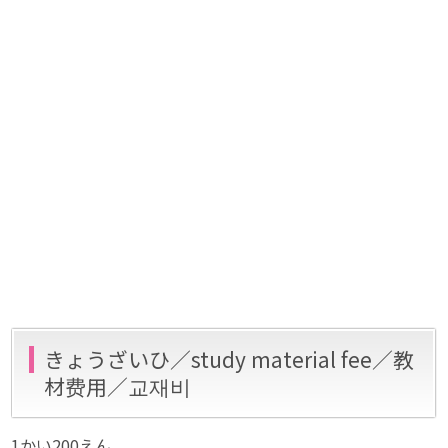
きょうざいひ／study material fee／教
材费用／교재비
1かい200えん