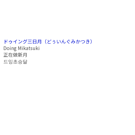
ドゥイング三日月（どぅいんぐみかつき）
Doing Mikatsuki
正在做新月
드잉초승달