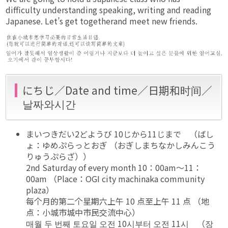
difficulty understanding speaking, writing and reading
Japanese. Let’s get togetherand meet new friends.
にちじ／Date and time／日期和时间／
날짜와시간
まいつきだい2どようび 10じから11じまで （ばし
ょ：ゆめぷらっとおぎ （おぎしまちなかしみんこう
りゅうぷらざ））
2nd Saturday of every month 10：00am～11：
00am （Place：OGI city machinaka community
plaza）
每个月的第二个星期六上午 10 点至上午 11 点 （地
点：小城市城中市民交流中心）
매월 두 번째 토요일 오전 10시부터 오전 11시 （장