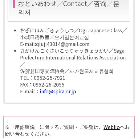
おといあわせ／Contact／咨询／문
의처
おぎにほんごきょうしつ／Ogi Japanese Class／
小城日语教室／오기일본어교실
E-mail:qiuji43014@gmail.com
さがけんこくさいこうりゅうきょうかい／Saga
Prefecture International Relations Association
／
佐贺县国际交流协会／사가현국제교류협회
TEL：0952-25-7921
FAX：0952-26-2055
E-mail：
info@spira.or.jp
※「用語解説」に関するご質問・ご要望は、
Weblio
へお
問い合わせください。