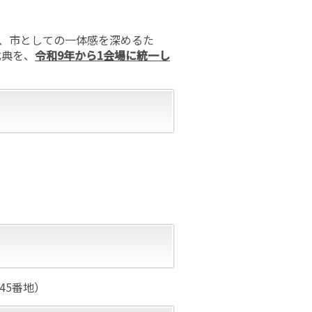
や、市としての一体感を深めるた
式典を、
令和9年から1会場に統一し
45番地）