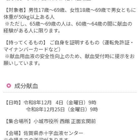
【対象者】男性17歳〜69歳、女性18歳〜69歳で男女ともに
体重が50kg以上ある人
※ただし、65歳～69歳の人は、60歳〜64歳の間に献血の
経験がある人に限ります。
【持ってくるもの】 ご自身を証明するもの（運転免許証・
マイナンバーカードなど）
※献血用血液の安全性向上のため、献血受付時に提示をお
願いしています。
成分献血
【日時】令和8年12月 4日（金曜日）9時
令和8年12月25日（金曜日）9時
【集合場所】小城市役所 西館 正面玄関前
【会場】佐賀県赤十字血液センター
※会場までの送迎があります。