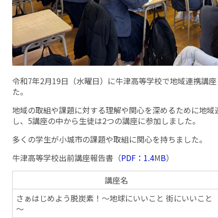
令和7年2月19日（水曜日）に牛津高等学校で地域連携講
た。
地域の取組や課題に対する理解や関心を深めるために地域
し、5講座の中から生徒は2つの講座に参加しました。
多くの学生が小城市の課題や取組に関心を持ちました。
牛津高等学校出前講座報告書（
PDF：1.4
M
B
）
講座名
さぁはじめよう脱炭素！～地球にいいこと 街にいいこと
～