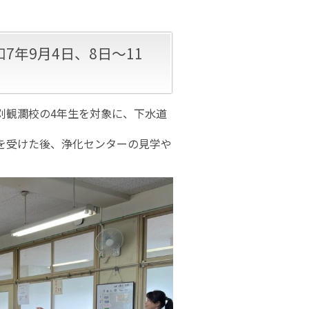
年9月4日、8日〜11
刈観瀾校の4年生を対象に、下水道
を受けた後、浄化センターの見学や
。