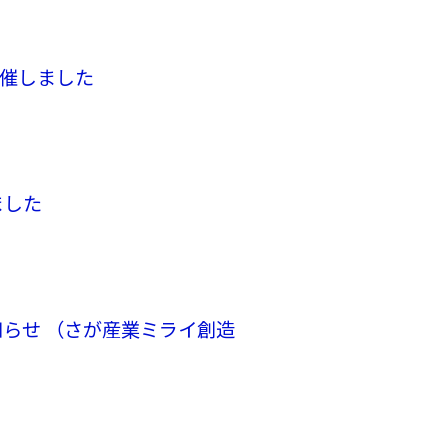
催しました
ました
）
知らせ （さが産業ミライ創造