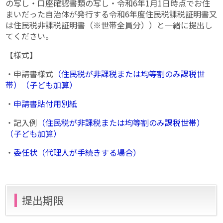
の写し・口座確認書類の写し・令和6年1月1日時点でお住
まいだった自治体が発行する令和6年度住民税課税証明書又
は住民税非課税証明書（※世帯全員分））と一緒に提出し
てください。
【様式】
・申請書様式
（住民税が非課税または均等割のみ課税世
帯）
（子ども加算）
・
申請書貼付用別紙
・記入例
（住民税が非課税または均等割のみ課税世帯）
（子ども加算）
・
委任状（代理人が手続きする場合）
提出期限