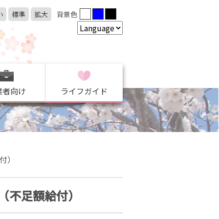
小
標準
拡大
背景色
業者向け
ライフガイド
付）
（不足額給付）