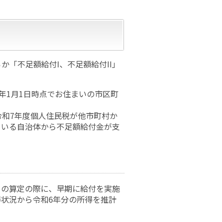
か「不足額給付I、不足額給付II」
年1月1日時点でお住まいの市区町
令和7年度個人住民税が他市町村か
ている自治体から不足額給付金が支
』の算定の際に、早期に給付を実施
状況から令和6年分の所得を推計