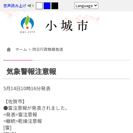
音声読み上げ
ホーム
防災行政無線放送
気象警報注意報
5月14日10時16分発表
【佐賀市】
●雷注意報が発表されました。
<発表>雷注意報
<継続>乾燥注意報
[雷]