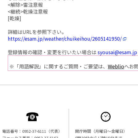
<解除>雷注意報
<継続>乾燥注意報
[乾燥]
詳細はURLを参照下さい。
https://esam.jp/weather/chuikeihou/2605141950/
登録情報の確認・変更を行いたい場合は
syousai@esam.jp
※「用語解説」に関するご質問・ご要望は、
Weblio
へお
電話番号：0952-37-6111（代表）
開庁時間（月曜日〜金曜日）
ファックス番号：0952-37-6163
8時30分から17時15分まで