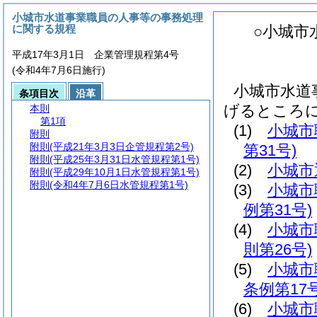
小城市水道事業職員の人事等の事務処理
に関する規程
○小城市
平成17年3月1日 企業管理規程第4号
(令和4年7月6日施行)
小城市水道
条項目次
沿革
げるところ
本則
第1項
(1)
小城市
附則
附則
(平成21年3月3日企管規程第2号)
第31号)
附則
(平成25年3月31日水管規程第1号)
(2)
小城市
附則
(平成29年10月1日水管規程第1号)
附則
(令和4年7月6日水管規程第1号)
(3)
小城市
例第31号)
(4)
小城市
則第26号)
(5)
小城市
条例第17号
(6)
小城市