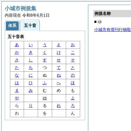
小城市例規集
例規名称
内容現在 令和8年6月1日
■ ゆ
体系
五十音
小城市有償刊行物取
五十音表
あ
い
う
え
お
か
き
く
け
こ
さ
し
す
せ
そ
た
ち
つ
て
と
な
に
ぬ
ね
の
は
ひ
ふ
へ
ほ
ま
み
む
め
も
や
ゆ
よ
ら
り
る
れ
ろ
わ
を
ん