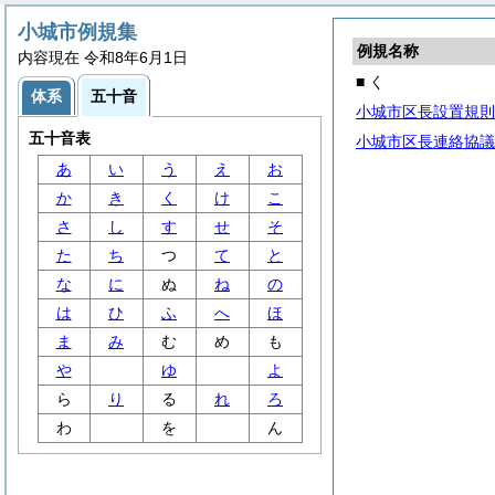
小城市例規集
例規名称
内容現在 令和8年6月1日
■ く
体系
五十音
小城市区長設置規則
五十音表
小城市区長連絡協議
あ
い
う
え
お
か
き
く
け
こ
さ
し
す
せ
そ
た
ち
つ
て
と
な
に
ぬ
ね
の
は
ひ
ふ
へ
ほ
ま
み
む
め
も
や
ゆ
よ
ら
り
る
れ
ろ
わ
を
ん