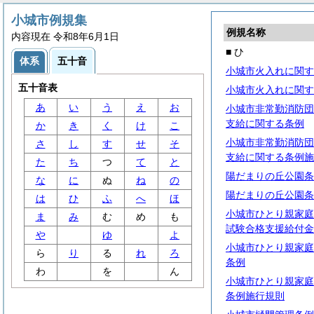
小城市例規集
例規名称
内容現在 令和8年6月1日
■ ひ
体系
五十音
小城市火入れに関す
五十音表
小城市火入れに関す
あ
い
う
え
お
小城市非常勤消防団
支給に関する条例
か
き
く
け
こ
小城市非常勤消防団
さ
し
す
せ
そ
支給に関する条例施
た
ち
つ
て
と
陽だまりの丘公園条
な
に
ぬ
ね
の
陽だまりの丘公園条
は
ひ
ふ
へ
ほ
小城市ひとり親家庭
ま
み
む
め
も
試験合格支援給付金
や
ゆ
よ
小城市ひとり親家庭
ら
り
る
れ
ろ
条例
わ
を
ん
小城市ひとり親家庭
条例施行規則