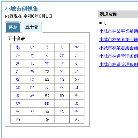
小城市例規集
例規名称
内容現在 令和8年6月1日
■ り
体系
五十音
小城市林業事業補助
五十音表
小城市林業者集会施
あ
い
う
え
お
小城市林業者集会施
か
き
く
け
こ
小城市林道管理条例
さ
し
す
せ
そ
小城市林道管理条例
た
ち
つ
て
と
な
に
ぬ
ね
の
は
ひ
ふ
へ
ほ
ま
み
む
め
も
や
ゆ
よ
ら
り
る
れ
ろ
わ
を
ん