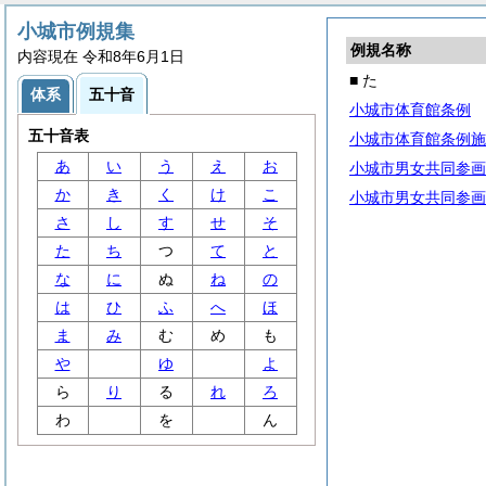
小城市例規集
例規名称
内容現在 令和8年6月1日
■ た
体系
五十音
小城市体育館条例
五十音表
小城市体育館条例施
あ
い
う
え
お
小城市男女共同参画
か
き
く
け
こ
小城市男女共同参画
さ
し
す
せ
そ
た
ち
つ
て
と
な
に
ぬ
ね
の
は
ひ
ふ
へ
ほ
ま
み
む
め
も
や
ゆ
よ
ら
り
る
れ
ろ
わ
を
ん