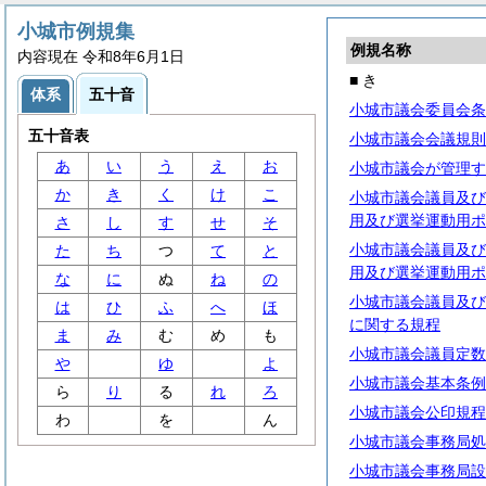
小城市例規集
例規名称
内容現在 令和8年6月1日
■ き
体系
五十音
小城市議会委員会条
五十音表
小城市議会会議規則
あ
い
う
え
お
小城市議会が管理す
か
き
く
け
こ
小城市議会議員及び
用及び選挙運動用ポ
さ
し
す
せ
そ
小城市議会議員及び
た
ち
つ
て
と
用及び選挙運動用ポ
な
に
ぬ
ね
の
小城市議会議員及び
は
ひ
ふ
へ
ほ
に関する規程
ま
み
む
め
も
小城市議会議員定数
や
ゆ
よ
小城市議会基本条例
ら
り
る
れ
ろ
小城市議会公印規程
わ
を
ん
小城市議会事務局処
小城市議会事務局設