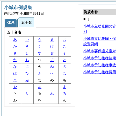
小城市例規集
例規名称
内容現在 令和8年6月1日
■ よ
体系
五十音
小城市立幼稚園の管
則
五十音表
小城市立幼稚園・保
あ
い
う
え
お
設置要綱
か
き
く
け
こ
小城市要保護児童対
さ
し
す
せ
そ
小城市予防接種健康
た
ち
つ
て
と
小城市予防接種事故
な
に
ぬ
ね
の
小城市予防接種費用
は
ひ
ふ
へ
ほ
ま
み
む
め
も
や
ゆ
よ
ら
り
る
れ
ろ
わ
を
ん