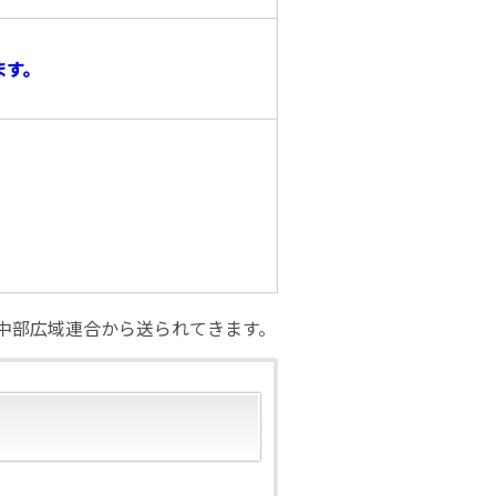
ます。
。
中部広域連合から送られてきます。