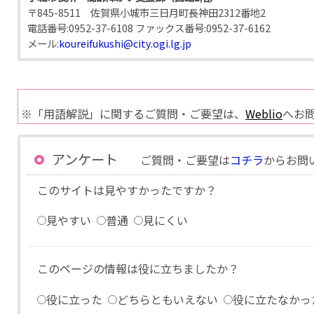
〒845-8511 佐賀県小城市三日月町長神田2312番地2
電話番号:
0952-37-6108
ファックス番号:
0952-37-6162
メール:
koureifukushi@city.ogi.lg.jp
※「用語解説」に関するご質問・ご要望は、
Weblio
へお
アンケート
ご質問・ご要望は
コチラ
からお問
このサイトは見やすかったですか？
見やすい
普通
見にくい
このページの情報は役に立ちましたか？
役に立った
どちらともいえない
役に立たなかっ