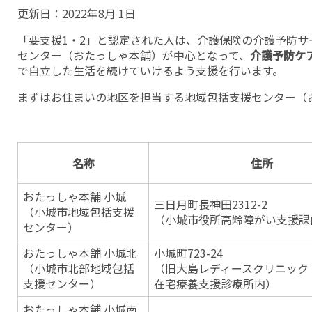
更新日：
2022年8月 1日
「要支援1・2」と認定された人は、介護保険の介護予防サ
センター（おたっしゃ本舗）が中心となって、
介護予防ケ
で自立した生活を続けていけるよう支援を行います。
まずはお住まいの地区を担当する地域包括支援センター（
名称
住所
おたっしゃ本舗 小城
三日月町長神田2312-2
（小城市地域包括支援
（小城市役所高齢障がい支援課
センター）
おたっしゃ本舗 小城北
小城町723-24
（小城市北部地域包括
（旧大島レディースクリニック
支援センター）
在宅療養支援診療所内）
おたっしゃ本舗 小城南