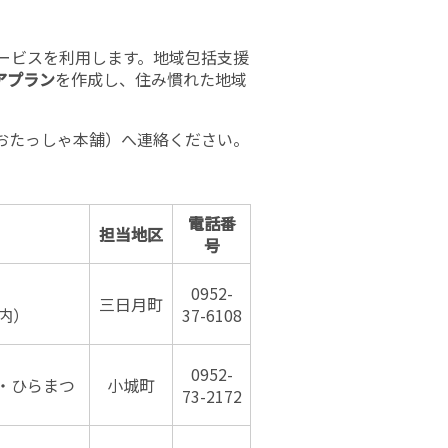
ービスを利用します。地域包括支援
アプラン
を作成し、住み慣れた地域
おたっしゃ本舗）へ連絡ください。
電話番
担当地区
号
0952-
三日月町
内）
37-6108
0952-
・ひらまつ
小城町
73-2172