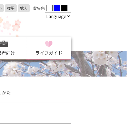
小
標準
拡大
背景色
業者向け
ライフガイド
しかた