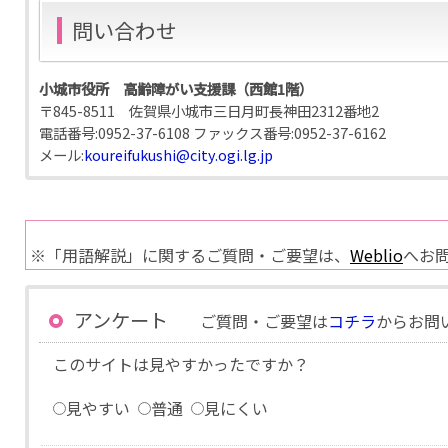
問い合わせ
小城市役所 高齢障がい支援課（西館1階）
〒845-8511 佐賀県小城市三日月町長神田2312番地2
電話番号:
0952-37-6108
ファックス番号:
0952-37-6162
メール:
koureifukushi@city.ogi.lg.jp
※「用語解説」に関するご質問・ご要望は、
Weblio
へお
アンケート
ご質問・ご要望は
コチラ
からお問
このサイトは見やすかったですか？
見やすい
普通
見にくい