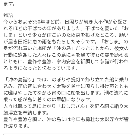
ます。
物語
今からおよそ350年ほど前、日照りが続き大不作が心配さ
れるほどの干ばつの年がありました。干ばつを憂いた「お
しま」という少女が雨ごいのため身を投げたところ、願い
が届き田畑に恵の雨をもたらしたそうです。「おしま」の
身が流れ着いた場所が「沖の島」だったことから、彼女の
行動に感謝した人々はこの島に祠を建て彼女の霊を鎮める
とともに、豊作や豊漁、家内安全を祈願して参詣が行われ
るようになったと伝わっています。
「沖の島詣り」では、のぼりや提灯で飾り立てた船に乗り
込み、笛の音に合わせて太鼓を勇壮に鳴らし掛け声ととも
に囃はやしたてながら宵の口に船を出します。潮の流れに
乗った船が島に着くのは早朝になります。
人々は競って島に上がり「おしまさん」を祀る祠に詣り太
鼓浮立を奉納します。
豊作や豊漁を願い、沖の島には今年も勇壮な太鼓浮立が響
き渡ります。