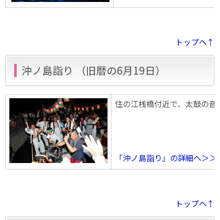
トップへ↑
沖ノ島詣り （旧暦の6月19日）
住の江桟橋付近で、太鼓の音
「沖ノ島詣り」の詳細へ＞＞
トップへ↑