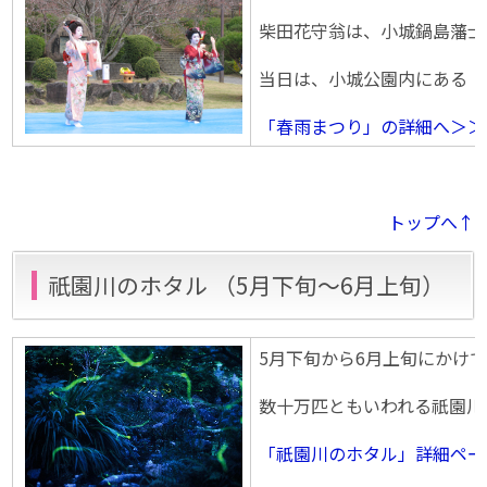
柴田花守翁は、小城鍋島藩士
当日は、小城公園内にある「
「春雨まつり」の詳細へ＞＞
トップへ↑
祇園川のホタル （5月下旬〜6月上旬）
5月下旬から6月上旬にかけ
数十万匹ともいわれる祇園川
「祇園川のホタル」詳細ペー