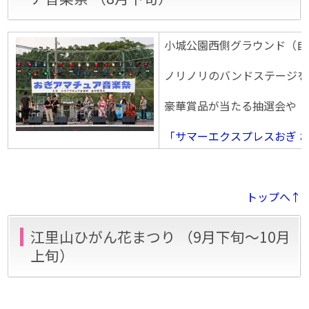
小城公園西側グラウンド（自
ノリノリのバンドステージを
豪華賞品が当たる抽選会や「
「サマーエクスプレスおぎ 
トップへ↑
江里山ひがん花まつり （9月下旬〜10月
上旬）