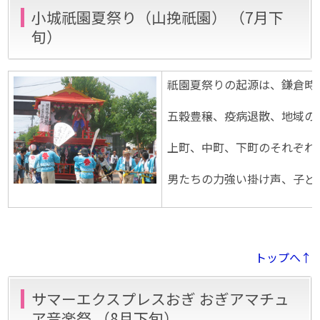
小城祇園夏祭り（山挽祇園） （7月下
旬）
祇園夏祭りの起源は、鎌倉時
五穀豊穣、疫病退散、地域の
上町、中町、下町のそれぞれ
男たちの力強い掛け声、子ど
トップへ↑
サマーエクスプレスおぎ おぎアマチュ
ア音楽祭 （8月下旬）