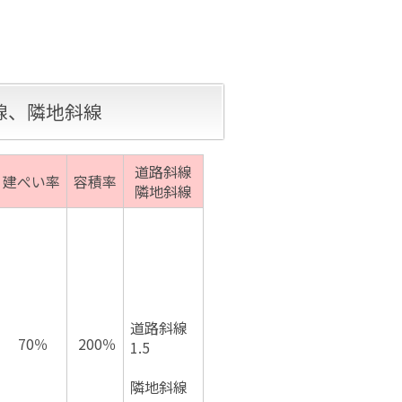
線、隣地斜線
道路斜線
建ぺい率
容積率
隣地斜線
道路斜線
70％
200％
1.5
隣地斜線