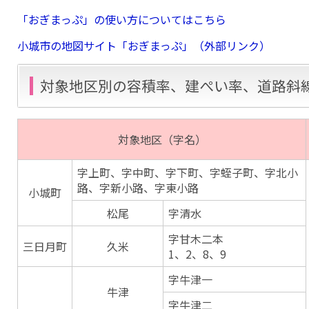
「おぎまっぷ」の使い方についてはこちら
小城市の地図サイト「おぎまっぷ」（外部リンク）
対象地区別の容積率、建ぺい率、道路斜
対象地区（字名）
字上町、字中町、字下町、字蛭子町、字北小
路、字新小路、字東小路
小城町
松尾
字清水
字甘木二本
三日月町
久米
1、2、8、9
字牛津一
牛津
字牛津二