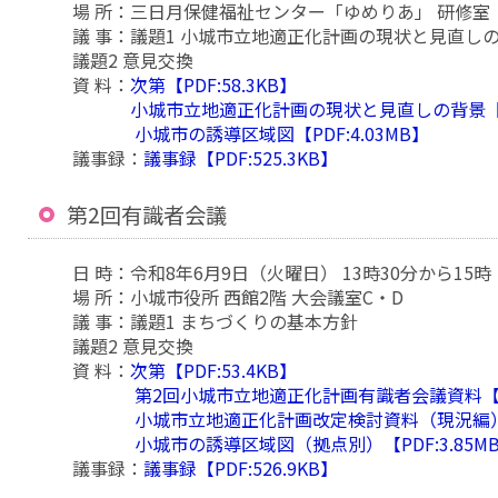
場 所：三日月保健福祉センター「ゆめりあ」 研修室
議 事：議題1 小城市立地適正化計画の現状と見直し
議題2 意見交換
資 料：
次第【PDF:58.3KB】
小城市立地適正化計画の現状と見直しの背景【PDF
小城市の誘導区域図【PDF:4.03MB】
議事録：
議事録【PDF:525.3KB】
第2回有識者会議
日 時：令和8年6月9日（火曜日） 13時30分から15時
場 所：小城市役所 西館2階 大会議室C・D
議 事：議題1 まちづくりの基本方針
議題2 意見交換
資 料：
次第【PDF:53.4KB】
第2回小城市立地適正化計画有識者会議資料【PDF
小城市立地適正化計画改定検討資料（現況編）【P
小城市の誘導区域図（拠点別）【PDF:3.85M
議事録：
議事録【PDF:526.9KB】