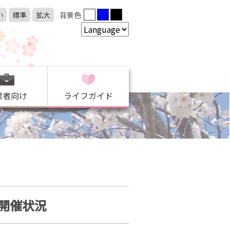
小
標準
拡大
背景色
業者向け
ライフガイド
開催状況