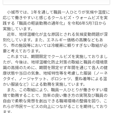
小城市では、1年を通して職員一人ひとりが気候や温度に
応じて働きやすいと感じるクールビズ・ウォームビズを実
践する「職員の軽装勤務の通年化」を令和6年5月7日から
実施しています。
近年、地球温暖化が主な原因とされる気候変動問題が深
刻化しています。また、エネルギー価格の高騰などもあ
り、市の施設等においては冷暖房に頼りすぎない取組が必
要と考えております。
これまでは、期間限定でクールビズを実施しておりまし
たが、今後は、地球温暖化防止対策の取組と職員の環境意
識の高揚のために、期間を限定せず年間を通じて各人の健
康状態や当日の気象、地域特性等を考慮した服装（ノーネ
クタイ、ノージャケット、ポロシャツ、重ね着等による温
かい服装など）による勤務を実施しています。
また、この取組により、職員一人ひとりが働きやすい環
境で勤務することで、効率の良い働き方の実現及び職員の
自由で柔軟な発想を創出できる職場環境の整備を図り、こ
れらが市民サービスの向上につながることを期待しており
ます。