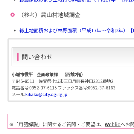
（参考）農山村地域調査
総土地面積および林野面積（平成17年〜令和2年）【EXC
問い合わせ
小城市役所 企画政策課 （西館2階）
〒845-8511 佐賀県小城市三日月町長神田2312番地2
電話番号:
0952-37-6115
ファックス番号:
0952-37-6163
メール:
kikaku@city.ogi.lg.jp
※「用語解説」に関するご質問・ご要望は、
Weblio
へお