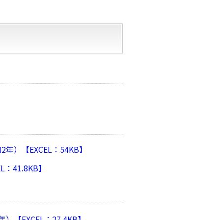
）【EXCEL：54KB】
：41.8KB】
EXCEL：27.4KB】