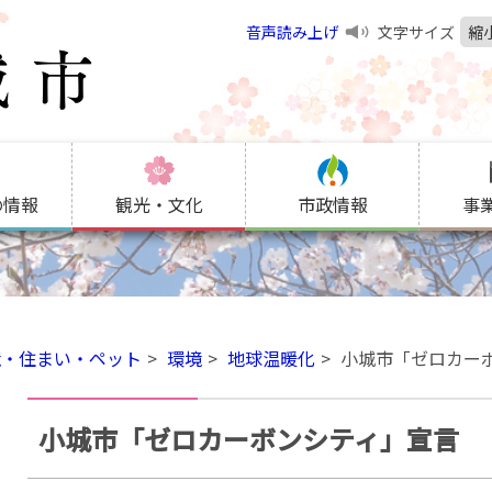
音声読み上げ
文字サイズ
縮
の情報
観光・文化
市政情報
事
境・住まい・ペット
環境
地球温暖化
小城市「ゼロカー
小城市「ゼロカーボンシティ」宣言