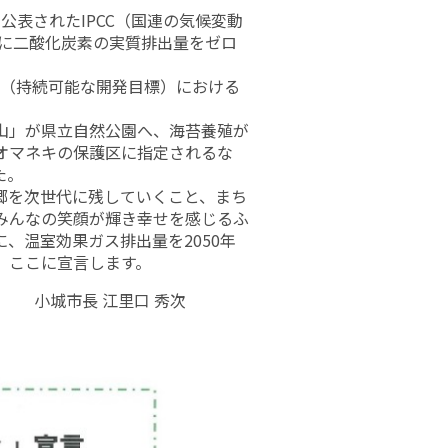
公表されたIPCC（国連の気候変動
でに二酸化炭素の実質排出量をゼロ
s（持続可能な開発目標）における
山」が県立自然公園へ、海苔養殖が
オマネキの保護区に指定されるな
た。
郷を次世代に残していくこと、まち
みんなの笑顔が輝き幸せを感じるふ
、温室効果ガス排出量を2050年
、ここに宣言します。
長 江里口 秀次