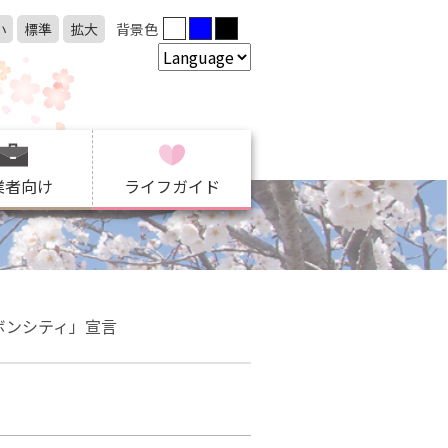
小
標準
拡大
背景色
業者向け
ライフガイド
ボンシティ」宣言