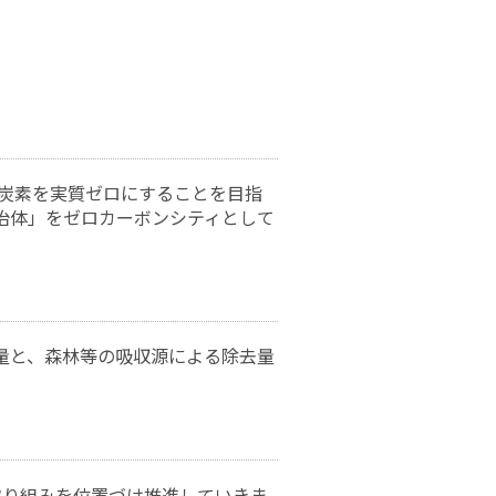
化炭素を実質ゼロにすることを目指
治体」をゼロカーボンシティとして
量と、森林等の吸収源による除去量
取り組みを位置づけ推進していきま