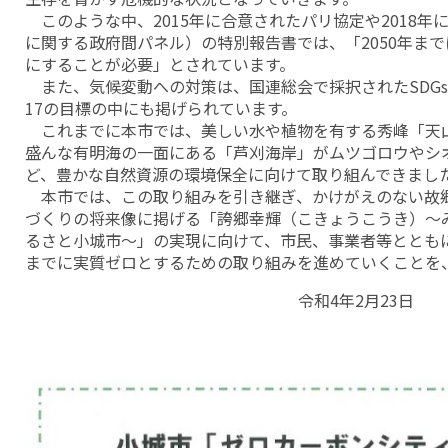
このような中、2015年に合意されたパリ協定や2018年に
に関する政府間パネル）の特別報告書では、「2050年ま
にすることが必要」とされています。
また、気候変動への対策は、国連総会で採択されたSDG
17の目標の中にも掲げられています。
これまでに本市では、美しい水や植物を有する秀峰「天
盛んな有明海の一面にある「芦刈海岸」がムツゴロウやシ
ど、豊かな自然資源の環境保全に向けて取り組んできまし
本市では、この取り組みを引き継ぎ、かけがえのない故
づくりの将来像に掲げる「誇郷幸輝（こきょうこうき）～
るさと小城市～」の実現に向けて、市民、事業者等とともに
までに実質ゼロとするための取り組みを進めていくことを
令和4年2月23日 小城市