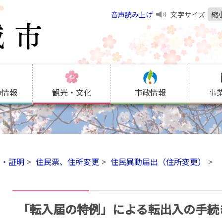
音声読み上げ
文字サイズ
縮
の情報
観光・文化
市政情報
事
出・証明
住民票、住所変更
住民異動届出（住所変更）
「転入届の特例」による転出入の手続