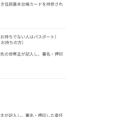
付き住民基本台帳カードを持参され
（お持ちでない人はパスポート）
をお持ちの方）
入先の世帯主が記入し、署名・押印
帯主が記入し、署名・押印した委任