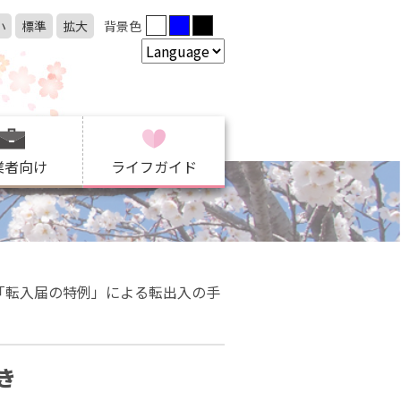
小
標準
拡大
背景色
業者向け
ライフガイド
「転入届の特例」による転出入の手
き