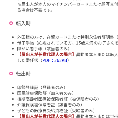
※届出人が本人のマイナンバーカードまたは顔写真
る場合は不要です。
転入時
外国籍の方は、在留カードまたは特別永住者証明書
母子手帳（妊娠されている方、15歳未満のお子さん
障がい者手帳（該当者のみ）
【届出人が任意代理人の場合】
異動者本人または転
した委任状（
PDF：362KB
）
転出時
印鑑登録証（登録者のみ）
国民健康保険証（加入者のみ）
後期高齢者医療被保険者証（被保険者のみ）
介護保険被保険者証（該当者のみ）
子どもの医療費受給資格証（受給者のみ）
【届出人が任意代理人の場合】
異動者本人または世