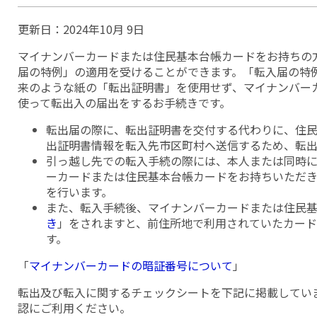
更新日：
2024年10月 9日
マイナンバーカードまたは住民基本台帳カードをお持ちの
届の特例」の適用を受けることができます。「転入届の特
来のような紙の「転出証明書」を使用せず、マイナンバー
使って転出入の届出をするお手続きです。
転出届の際に、転出証明書を交付する代わりに、住
出証明書情報を転入先市区町村へ送信するため、転
引っ越し先での転入手続の際には、本人または同時
ーカードまたは住民基本台帳カードをお持ちいただき
を行います。
また、転入手続後、マイナンバーカードまたは住民
き
」をされますと、前住所地で利用されていたカー
す。
「
マイナンバーカードの暗証番号について
」
転出及び転入に関するチェックシートを下記に掲載してい
認にご利用ください。