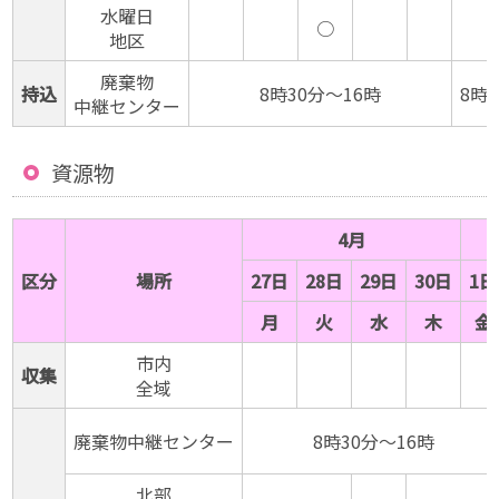
水曜日
○
地区
廃棄物
持込
8時30分〜16時
8時
中継センター
資源物
4月
区分
場所
27日
28日
29日
30日
1日
月
火
水
木
金
市内
収集
全域
廃棄物中継センター
8時30分〜16時
北部