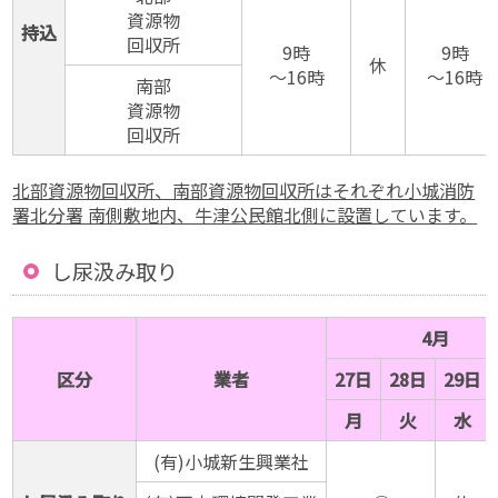
資源物
持込
回収所
9時
9時
休
〜16時
〜16時
南部
資源物
回収所
北部資源物回収所、南部資源物回収所はそれぞれ小城消防
署北分署 南側敷地内、牛津公民館北側に設置しています。
し尿汲み取り
4月
区分
業者
27日
28日
29日
月
火
水
(有)小城新生興業社