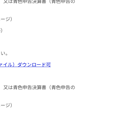
合）又は青色申告決算書（青色申告の
ページ）
等）
さい。
ファイル）ダウンロード可
合）又は青色申告決算書（青色申告の
ページ）