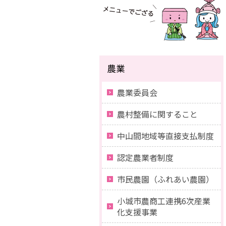
農業
農業委員会
農村整備に関すること
中山間地域等直接支払制度
認定農業者制度
市民農園（ふれあい農園）
小城市農商工連携6次産業
化支援事業