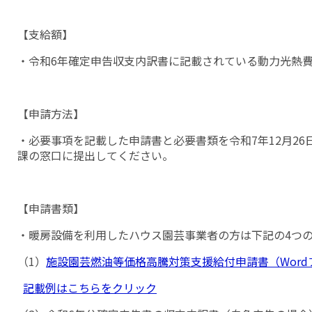
【支給額】
・令和6年確定申告収支内訳書に記載されている動力光熱費
【申請方法】
・必要事項を記載した申請書と必要書類を令和7年12月2
課の窓口に提出してください。
【申請書類】
・暖房設備を利用したハウス園芸事業者の方は下記の4つ
（1）
施設園芸燃油等価格高騰対策支援給付申請書（Wor
記載例はこちらをクリック