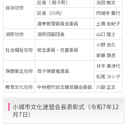
区長（ 蛭子町）
池田 敏文
自治功労
区長（川内）
円城寺 義行
選挙管理委員会委員
土橋 由紀子
消防功労
消防団副団長
山口 隆士
小野 忠久
社会福祉功労
民生委員・児童委員
新藤 康彦
井手 美津代
保健衛生功労
母子保健推進員
松尾 ヨシ子
教育文化功労
中林梧竹記念館協議会委員
川副 正文
小城市文化連盟会長表彰式（令和7年12
月7日）