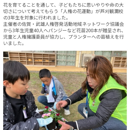
花を育てることを通して、子どもたちに思いやりや命の大
切さについて考えてもらう「人権の花運動」が芦刈観瀾校
の3年生を対象に行われました。
主催者の佐賀・武雄人権啓発活動地域ネットワーク協議会
から3年生児童40人へパンジーなど花苗200本が贈呈され、
児童と人権擁護委員が協力し、プランターへの苗植えを行
いました。