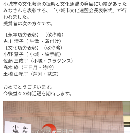
小城市の文化芸術の振興と文化連盟の発展に功績があった
みなさんを表彰する、「小城市文化連盟会長表彰式」が行
われました。
受賞者は次の方々です。
【永年功労表彰】 （敬称略）
古川 清子（ 牛津 ・着付け）
【文化功労表彰】（敬称略）
小野 慧子（ 小城 ・絵手紙）
佐藤 三成子（小城・フラダンス）
髙木 綠（三日月・詩吟）
土橋 由紀子（芦刈・茶道）
おめでとうございます。
今後益々の御活躍を期待します。