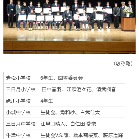
（敬称略）
岩松小学校
6年生、図書委員会
三日月小学校
田中音羽、江頭澄々花、清武楓音
砥川小学校
4年生
小城中学校
生徒会、⻆和紗、白武佳太
三日月中学校
江里口晴人、白仁田 愛奈
牛津中学校
生徒会V.S.部、橋本莉桜菜、藤原遥輝